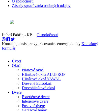
O spoločnosti
Zásady spracúvania osobných údajov
Ľuboš Fabián - KP
O spoločnosti
Kontaktujte nás pre vypracovanie cenovej ponuky
Kontaktný
formulár
Úvod
Okná
Plastové okná
Hliníkové okná ALUPROF
Hliníkové okná YAWAL
Drevené Eurookná
Drevohliníkové okná
Dvere
Exteriérové dvere
Interiérové dvere
Posuvné dvere
Garážové brány