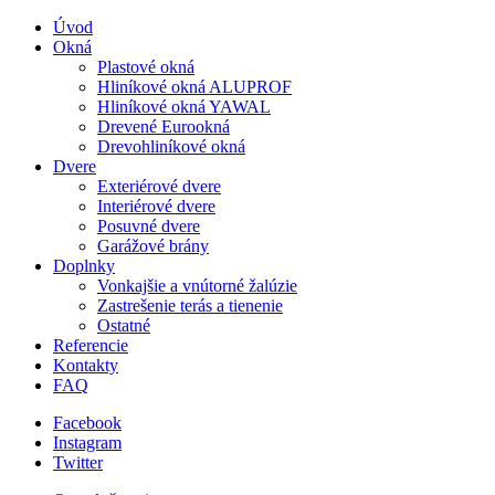
Úvod
Okná
Plastové okná
Hliníkové okná ALUPROF
Hliníkové okná YAWAL
Drevené Eurookná
Drevohliníkové okná
Dvere
Exteriérové dvere
Interiérové dvere
Posuvné dvere
Garážové brány
Doplnky
Vonkajšie a vnútorné žalúzie
Zastrešenie terás a tienenie
Ostatné
Referencie
Kontakty
FAQ
Facebook
Instagram
Twitter