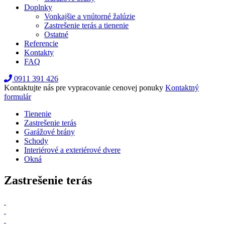
Doplnky
Vonkajšie a vnútorné žalúzie
Zastrešenie terás a tienenie
Ostatné
Referencie
Kontakty
FAQ
0911 391 426
Kontaktujte nás pre vypracovanie cenovej ponuky
Kontaktný
formulár
Tienenie
Zastrešenie terás
Garážové brány
Schody
Interiérové a exteriérové dvere
Okná
Zastrešenie terás