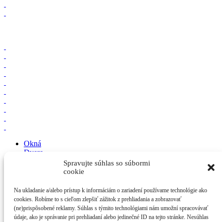
Okná
Dvere
Doplnky
Spravujte súhlas so súbormi
cookie
O spoločnosti
Zásady spracúvania osobných údajov
Na ukladanie a/alebo prístup k informáciám o zariadení používame technológie ako
cookies. Robíme to s cieľom zlepšiť zážitok z prehliadania a zobrazovať
Ľuboš Fabián - KP
(ne)prispôsobené reklamy. Súhlas s týmito technológiami nám umožní spracovávať
Suchovská 5
údaje, ako je správanie pri prehliadaní alebo jedinečné ID na tejto stránke. Nesúhlas
917 01 Trnava