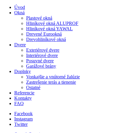
Úvod
Okná
Plastové okná
Hliníkové okná ALUPROF
Hliníkové okná YAWAL
Drevené Eurookná
Drevohliníkové okná
Dvere
Exteriérové dvere
Interiérové dvere
Posuvné dvere
Garážové brány
Doplnky
Vonkajšie a vnútorné žalúzie
Zastrešenie terás a tienenie
Ostatné
Referencie
Kontakty
FAQ
Facebook
Instagram
Twitter