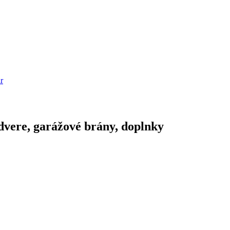
r
dvere, garážové brány, doplnky