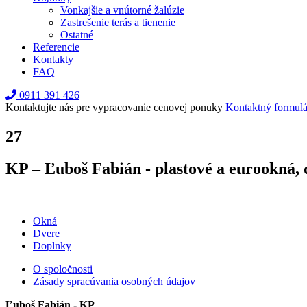
Vonkajšie a vnútorné žalúzie
Zastrešenie terás a tienenie
Ostatné
Referencie
Kontakty
FAQ
0911 391 426
Kontaktujte nás pre vypracovanie cenovej ponuky
Kontaktný formulá
27
KP – Ľuboš Fabián - plastové a eurookná, 
Okná
Dvere
Doplnky
O spoločnosti
Zásady spracúvania osobných údajov
Ľuboš Fabián - KP