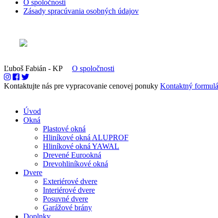
O spoločnosti
Zásady spracúvania osobných údajov
Ľuboš Fabián - KP
O spoločnosti
Kontaktujte nás pre vypracovanie cenovej ponuky
Kontaktný formulá
Úvod
Okná
Plastové okná
Hliníkové okná ALUPROF
Hliníkové okná YAWAL
Drevené Eurookná
Drevohliníkové okná
Dvere
Exteriérové dvere
Interiérové dvere
Posuvné dvere
Garážové brány
Doplnky