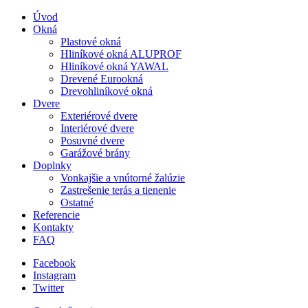
Úvod
Okná
Plastové okná
Hliníkové okná ALUPROF
Hliníkové okná YAWAL
Drevené Eurookná
Drevohliníkové okná
Dvere
Exteriérové dvere
Interiérové dvere
Posuvné dvere
Garážové brány
Doplnky
Vonkajšie a vnútorné žalúzie
Zastrešenie terás a tienenie
Ostatné
Referencie
Kontakty
FAQ
Facebook
Instagram
Twitter