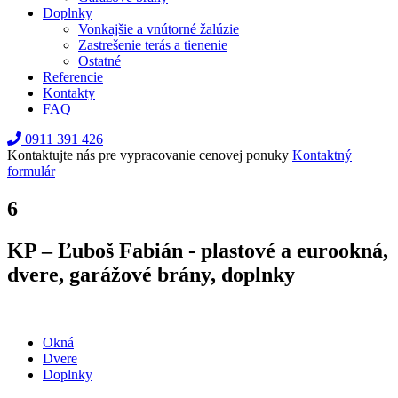
Doplnky
Vonkajšie a vnútorné žalúzie
Zastrešenie terás a tienenie
Ostatné
Referencie
Kontakty
FAQ
0911 391 426
Kontaktujte nás pre vypracovanie cenovej ponuky
Kontaktný
formulár
6
KP – Ľuboš Fabián - plastové a eurookná,
dvere, garážové brány, doplnky
Okná
Dvere
Doplnky