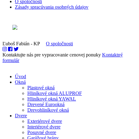
O spoločnosti
Zásady spracúvania osobných údajov
Ľuboš Fabián - KP
O spoločnosti
Kontaktujte nás pre vypracovanie cenovej ponuky
Kontaktný
formulár
Úvod
Okná
Plastové okná
Hliníkové okná ALUPROF
Hliníkové okná YAWAL
Drevené Eurookná
Drevohliníkové okná
Dvere
Exteriérové dvere
Interiérové dvere
Posuvné dvere
Garážové brány