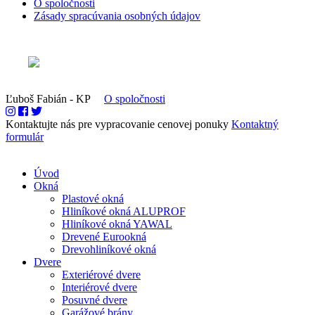
O spoločnosti
Zásady spracúvania osobných údajov
Ľuboš Fabián - KP
O spoločnosti
Kontaktujte nás pre vypracovanie cenovej ponuky
Kontaktný
formulár
Úvod
Okná
Plastové okná
Hliníkové okná ALUPROF
Hliníkové okná YAWAL
Drevené Eurookná
Drevohliníkové okná
Dvere
Exteriérové dvere
Interiérové dvere
Posuvné dvere
Garážové brány