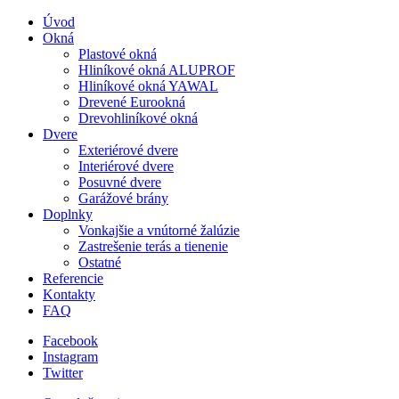
Úvod
Okná
Plastové okná
Hliníkové okná ALUPROF
Hliníkové okná YAWAL
Drevené Eurookná
Drevohliníkové okná
Dvere
Exteriérové dvere
Interiérové dvere
Posuvné dvere
Garážové brány
Doplnky
Vonkajšie a vnútorné žalúzie
Zastrešenie terás a tienenie
Ostatné
Referencie
Kontakty
FAQ
Facebook
Instagram
Twitter