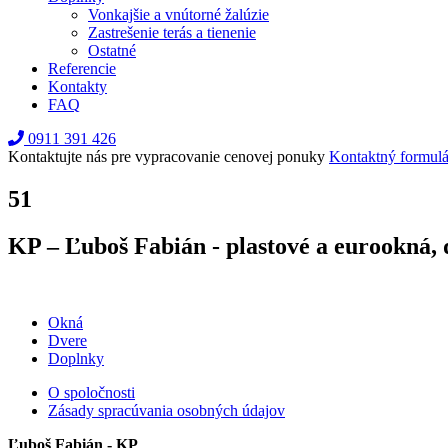
Vonkajšie a vnútorné žalúzie
Zastrešenie terás a tienenie
Ostatné
Referencie
Kontakty
FAQ
0911 391 426
Kontaktujte nás pre vypracovanie cenovej ponuky
Kontaktný formulá
51
KP – Ľuboš Fabián - plastové a eurookná, 
Okná
Dvere
Doplnky
O spoločnosti
Zásady spracúvania osobných údajov
Ľuboš Fabián - KP