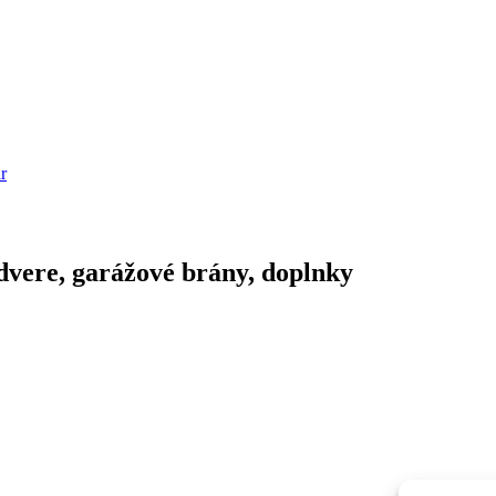
r
dvere, garážové brány, doplnky