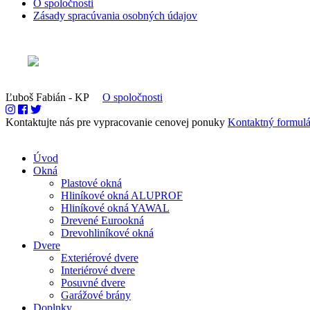
O spoločnosti
Zásady spracúvania osobných údajov
Ľuboš Fabián - KP
O spoločnosti
Kontaktujte nás pre vypracovanie cenovej ponuky
Kontaktný formulá
Úvod
Okná
Plastové okná
Hliníkové okná ALUPROF
Hliníkové okná YAWAL
Drevené Eurookná
Drevohliníkové okná
Dvere
Exteriérové dvere
Interiérové dvere
Posuvné dvere
Garážové brány
Doplnky