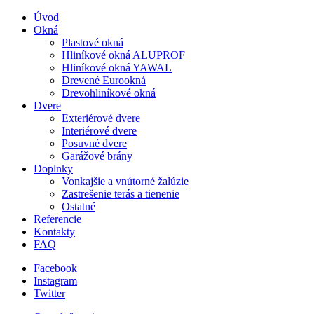
Úvod
Okná
Plastové okná
Hliníkové okná ALUPROF
Hliníkové okná YAWAL
Drevené Eurookná
Drevohliníkové okná
Dvere
Exteriérové dvere
Interiérové dvere
Posuvné dvere
Garážové brány
Doplnky
Vonkajšie a vnútorné žalúzie
Zastrešenie terás a tienenie
Ostatné
Referencie
Kontakty
FAQ
Facebook
Instagram
Twitter