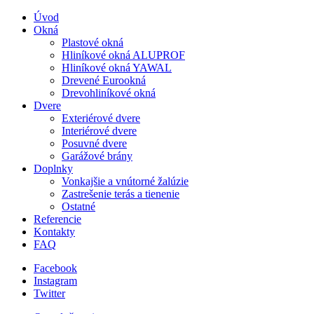
Úvod
Okná
Plastové okná
Hliníkové okná ALUPROF
Hliníkové okná YAWAL
Drevené Eurookná
Drevohliníkové okná
Dvere
Exteriérové dvere
Interiérové dvere
Posuvné dvere
Garážové brány
Doplnky
Vonkajšie a vnútorné žalúzie
Zastrešenie terás a tienenie
Ostatné
Referencie
Kontakty
FAQ
Facebook
Instagram
Twitter