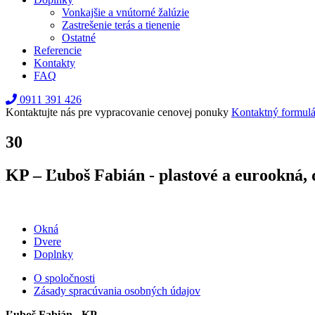
Vonkajšie a vnútorné žalúzie
Zastrešenie terás a tienenie
Ostatné
Referencie
Kontakty
FAQ
0911 391 426
Kontaktujte nás pre vypracovanie cenovej ponuky
Kontaktný formulá
30
KP – Ľuboš Fabián - plastové a eurookná, 
Okná
Dvere
Doplnky
O spoločnosti
Zásady spracúvania osobných údajov
Ľuboš Fabián - KP