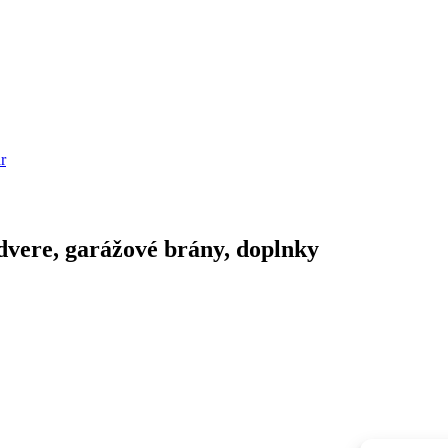
r
dvere, garážové brány, doplnky