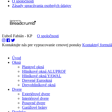
O spoločnosti
Zásady spracúvania osobných údajov
Ľuboš Fabián - KP
O spoločnosti
Kontaktujte nás pre vypracovanie cenovej ponuky
Kontaktný formulá
Úvod
Okná
Plastové okná
Hliníkové okná ALUPROF
Hliníkové okná YAWAL
Drevené Eurookná
Drevohliníkové okná
Dvere
Exteriérové dvere
Interiérové dvere
Posuvné dvere
Garážové brány
Doplnky