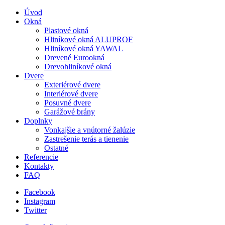
Úvod
Okná
Plastové okná
Hliníkové okná ALUPROF
Hliníkové okná YAWAL
Drevené Eurookná
Drevohliníkové okná
Dvere
Exteriérové dvere
Interiérové dvere
Posuvné dvere
Garážové brány
Doplnky
Vonkajšie a vnútorné žalúzie
Zastrešenie terás a tienenie
Ostatné
Referencie
Kontakty
FAQ
Facebook
Instagram
Twitter