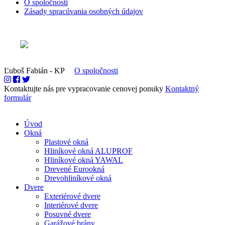
O spoločnosti
Zásady spracúvania osobných údajov
Ľuboš Fabián - KP
O spoločnosti
Kontaktujte nás pre vypracovanie cenovej ponuky
Kontaktný
formulár
Úvod
Okná
Plastové okná
Hliníkové okná ALUPROF
Hliníkové okná YAWAL
Drevené Eurookná
Drevohliníkové okná
Dvere
Exteriérové dvere
Interiérové dvere
Posuvné dvere
Garážové brány