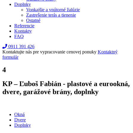
Doplnky
Vonkajšie a vnútorné žalúzie
Zastrešenie terás a tienenie
Ostatné
Referencie
Kontakty
FAQ
0911 391 426
Kontaktujte nás pre vypracovanie cenovej ponuky
Kontaktný
formulár
4
KP – Ľuboš Fabián - plastové a eurookná,
dvere, garážové brány, doplnky
Okná
Dvere
Doplnky